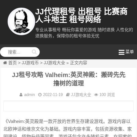
JJ代理租号 出租号 比赛商
人斗地主 租号网络
专业从事租号 畅玩你喜爱的游戏 随时退换 人性化的
退换服务，保障你的租号体验无忧
租号网络
菜单
首页
>
JJ游戏币
>
JJ游戏大全
»
正文内容
JJ租号攻略 Valheim:英灵神殿：搬砖先先
撸树的道理
admin
2022-11-19
JJ游戏大全
100 浏览
《Valheim:英灵殿是一款开放的世界生存建设游戏。游戏内容以
北欧神话和维京文化为基础。游戏内容丰富，包括资源收集、家
园建设、怪物升级等因素。游戏还包含许多随机元素。在探索的