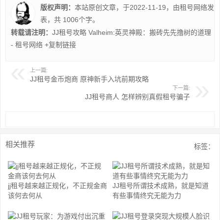
版权声明：
本站原创文章，于2022-11-19，由
租号网络
发
表，共 1006个字。
转载请注明：
JJ租号攻略 Valheim:英灵神殿：搬砖先先撸树的道理
- 租号网络
+复制链接
上一篇:
JJ租号金币炮商 原神新手入坑前期攻略
下一篇:
JJ租号商人 怎样辨别真假租号骗子
相关推荐
标签：
jj租号越来越正规化，不正规金商
JJ租号所谓技术成熟，就是知道
该何去何从
有些事情终究无能为力