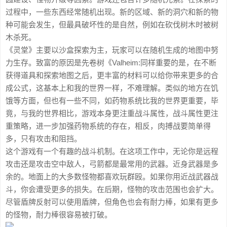
过程中，一些东西经常随机出现。新的区域、新的洞穴和新的物
种可能会发生，但最具破坏性的是自然，例如在砍伐树木时被树
木杀死。
《灵堂》主要以沙盒探索为主，玩家可以在随机生成的地图中努
力生存。致富的原因是先卷树《Valheim:同样重要的是，在不断
获得道具和探索地图之后，更丰富的材料可以给你带来更多的合
成公式，这基本上和我的世界一样，不难理解。类似的地方在饥
饿等方面，但也有一些不同，如药物系统比我的世界更重要，毕
竟，与我的世界相比，游戏本身更注重战斗属性，战斗属性更注
重策略，进一步加强药物系统的存在，相反，肉搏战要简单得
多，只有攻击和阻挡。
这个游戏有一个有趣的战斗机制。在这项工作中，无论你是远程
攻击还是攻击空中敌人，弓箭都是最常用的武器。近身武器是多
余的。地面上的大多数怪物都喜欢玩群殴。如果你用近战武器战
斗，你会遭受更多的损失。在后期，怪物的攻击范围也会扩大。
尽管盾牌反射可以使用盾牌，但角色也会有耐力棒，如果有更多
的怪物，耐力棒很容易被打破。