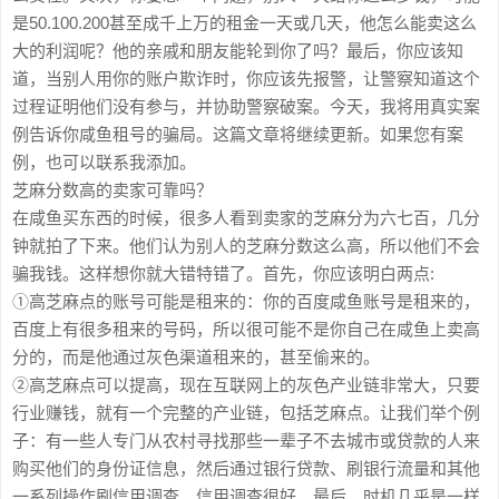
是50.100.200甚至成千上万的租金一天或几天，他怎么能卖这么
大的利润呢？他的亲戚和朋友能轮到你了吗？最后，你应该知
道，当别人用你的账户欺诈时，你应该先报警，让警察知道这个
过程证明他们没有参与，并协助警察破案。今天，我将用真实案
例告诉你咸鱼租号的骗局。这篇文章将继续更新。如果您有案
例，也可以联系我添加。
芝麻分数高的卖家可靠吗？
在咸鱼买东西的时候，很多人看到卖家的芝麻分为六七百，几分
钟就拍了下来。他们认为别人的芝麻分数这么高，所以他们不会
骗我钱。这样想你就大错特错了。首先，你应该明白两点:
①高芝麻点的账号可能是租来的：你的百度咸鱼账号是租来的，
百度上有很多租来的号码，所以很可能不是你自己在咸鱼上卖高
分的，而是他通过灰色渠道租来的，甚至偷来的。
②高芝麻点可以提高，现在互联网上的灰色产业链非常大，只要
行业赚钱，就有一个完整的产业链，包括芝麻点。让我们举个例
子：有一些人专门从农村寻找那些一辈子不去城市或贷款的人来
购买他们的身份证信息，然后通过银行贷款、刷银行流量和其他
一系列操作刷信用调查。信用调查很好。最后，时机几乎是一样