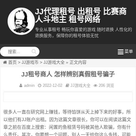
JJ代理租号 出租号 比赛商
人斗地主 租号网络
专业从事租号 畅玩你喜爱的游戏 随时退换 人性化的
退换服务，保障你的租号体验无忧
租号网络
菜单
首页
>
JJ游戏币
>
JJ游戏大全
»
正文内容
JJ租号商人 怎样辨别真假租号骗子
admin
2022-12-02
JJ游戏大全
206 浏览
很多人一直在研究网上赚钱，等待馅饼从天上掉下来的好事，所
以他们有JJ账户出租。因为这篇文章很长，你可以在阅读这篇文
章之前在百度上搜索：闲置的鱼租赁号码被其他人欺骗，你有什
么责任。其次，你要想一个问题，别人一天给你这么多钱，可能