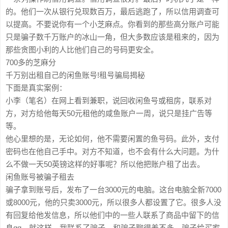
的。他们一次从银行兑现数百万，最后逃跑了，所以信用调查可
以提高。不要说你有一个小芝麻点。你看到的那些高分账户可能
只是骗子数千万账户的冰山一角，但大多数应该是租来的，因为
那些贪图小利的人比他们自己的号码更安全。
700多的芝麻分
千万别出租自己的闲鱼账号!租号骗局揭秘
下面是真实案例：
小李（笔名）在网上看到兼职，说回收闲鱼号或租房，联系对
方，对方给他每天50元租他的咸鱼账户一周，说只是挂广告等
等。
他心里想的是，无论如何，他不需要闲置的鱼号码。此外，支付
密码也在他自己手中。对方不知道，也不会有什么大问题。为什
么不做一天50英镑这样的好事呢？所以他把账户租了出去。
闲鱼账号被骗子租去
骗子拿到账号后，发布了一台3000元的电脑。这台电脑全新7000
或8000元，他的只卖3000元，所以很多人都设置了它。很多人没
有回复给他发信息，所以他们中的一些人联系了商品中留下的信
息qq，就这样，我联系了骗子，和骗子聊得差不多。骗子给买家