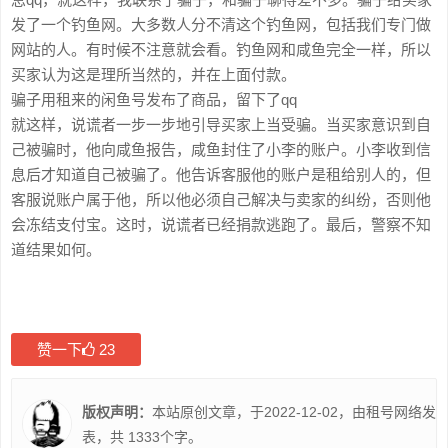
发了一个钓鱼网。大多数人分不清这个钓鱼网，包括我们专门做
网站的人。有时候不注意就会看。钓鱼网和咸鱼完全一样，所以
买家认为这是理所当然的，并在上面付款。
骗子用租来的闲鱼号发布了商品，留下了qq
就这样，说谎者一步一步地引导买家上当受骗。当买家意识到自
己被骗时，他向咸鱼报告，咸鱼封住了小李的账户。小李收到信
息后才知道自己被骗了。他告诉客服他的账户是租给别人的，但
客服说账户属于他，所以他必须自己解决与卖家的纠纷，否则他
会冻结支付宝。这时，说谎者已经捐款逃跑了。最后，警察不知
道结果如何。
赞一下
23
版权声明：
本站原创文章，于2022-12-02，由
租号网络
发
表，共 1333个字。