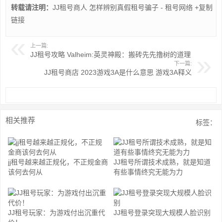
转载请注明：
JJ租号商人 怎样辨别真假租号骗子 - 租号网络
+复制
链接
上一篇:
JJ租号攻略 Valheim:英灵神殿：搬砖先先撸树的道理
下一篇:
JJ租号商店 2023游戏3A是什么意思 游戏3A释义
相关推荐
标签：
jj租号越来越正规化，不正规金商
JJ租号所谓技术成熟，就是知道
该何去何从
有些事情终究无能为力
JJ租号玩家：为游戏付出沉重代
JJ租号登录突现大规模人脸识别