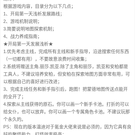
根据游戏内容，目录分为以下几点；
1、开局第一天浅析发展路线；
2、游戏机制说明；
3.简要说明地图探索机制；
4、战力养成指南；
★开局第一天发展浅析★
1.优先考虑主线，完成所有主线和新手指导，沿途搜索任何东西
（一切都有用），不要故意浪费时间收集；
2.系统将赠送主角.丽莎.凯亚.除了主角和丽莎，凯亚和安柏都是
工具人，不建议培养安柏，但安柏在探索地图方面非常有用，可
以根据自己的喜好进行改进；
3、完成主线任务和新手指引后，跑图！把蒙德地图传送点能开
的全开了；
4.探索从主线获得的原石。你可以画一个新手卡池。打折的可以
给女仆，也可以放弃。你可以画一个专属角色卡池。不建议玩那
个永久的。
PS：现在的版本温迪对于氪金大佬来说是必须的，因为它具有良
好的聚怪能力，打怪效率极高；