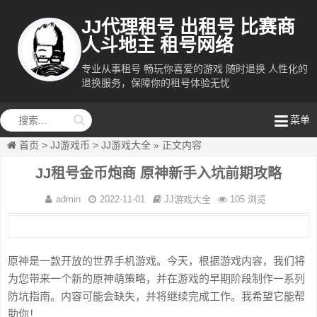
JJ代理租号 出租号 比赛商
人斗地主 租号网络
专业从事租号 畅玩你喜爱的游戏 随时退换 人性化的
退换服务，保障你的租号体验无忧
租号网络
菜单
首页
>
JJ游戏币
>
JJ游戏大全
»
正文内容
JJ租号金币炮商 原神新手入坑前期攻略
admin
2022-11-01
JJ游戏大全
105 浏览
原神是一款开放的世界手机游戏。今天，根据游戏内容，我们将
为您带来一个新的原神萌策略，并在游戏的早期阶段制作一系列
防坑指南。内容可能会缺失，并将继续完成工作。我希望它能帮
助你！