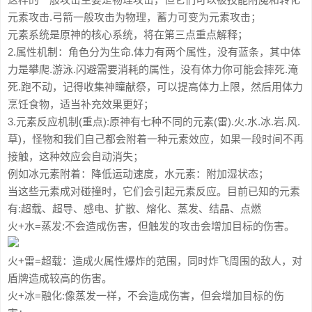
元素攻击.弓箭一般攻击为物理，蓄力可变为元素攻击；
元素系统是原神的核心系统，将在第三点重点解释；
2.属性机制：角色分为生命.体力有两个属性，没有蓝条，其中体
力是攀爬.游泳.闪避需要消耗的属性，没有体力你可能会摔死.淹
死.跑不动，记得收集神瞳献祭，可以提高体力上限，然后用体力
烹饪食物，适当补充效果更好；
3.元素反应机制(重点):原神有七种不同的元素(雷).火.水.冰.岩.风.
草)，怪物和我们自己都会附着一种元素效应，如果一段时间不再
接触，这种效应会自动消失；
例如冰元素附着：降低运动速度，水元素：附加湿状态；
当这些元素成对碰撞时，它们会引起元素反应。目前已知的元素
有:超载、超导、感电、扩散、熔化、蒸发、结晶、点燃
火+水=蒸发:不会造成伤害，但触发的攻击会增加目标的伤害。
火+雷=超载：造成火属性爆炸的范围，同时炸飞周围的敌人，对
盾牌造成较高的伤害。
火+冰=融化:像蒸发一样，不会造成伤害，但会增加目标的伤