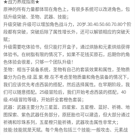
★战力养成指南★
原神的所有力量都体现在角色上，有很多系统可以改进角色，包
括升级突破、圣物、武器、技能；
升级突破:升级可以增加角色战斗力，20岁.30.40.50.60.70.80个阶
段都有突破，突破后除了属性增长外，还可以解锁相应的突破天
赋；
升级需要吃体验书，但只能打开盒子，通过烘脉和元素烘焙获得
体验书。在树脂有限的情况下，如果不花钱买原石，后期你的角
色体验会很差，只够一个团队升级！
圣物：相当于装备系统，圣物有自己的套装效果和属性，圣物质
量分为白色.绿.蓝.紫.橙.在不考虑圣物质量和角色装备的情况下，
我们应该优先考虑西装的搭配，然后选择属性。在早期阶段，我
们可以随意搭配。25级冒险后，我们开始考虑西装的搭配，40
级.45级冒险等级，开始肝全套橙色套装；
武器：武器主要分为三星蓝、四星紫、五星橙、蓝好、祈祷、地
图探索、紫色武器任务部分，原胚胎也可以建造，但大部分通过
祈祷和珍珠系列，五星橙只能祈祷，武器攻击属性非常大；
技能:技能就是天赋。每个角色包括三个技能:一般攻击、元素战