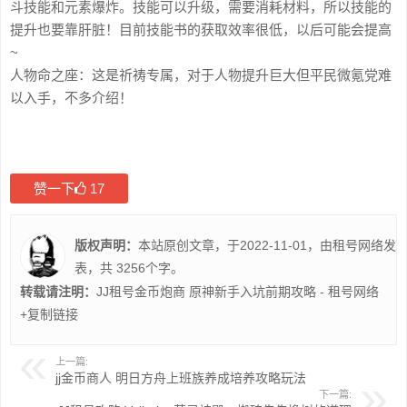
斗技能和元素爆炸。技能可以升级，需要消耗材料，所以技能的
提升也要靠肝脏！目前技能书的获取效率很低，以后可能会提高
~
人物命之座：这是祈祷专属，对于人物提升巨大但平民微氪党难
以入手，不多介绍！
赞一下
17
版权声明：
本站原创文章，于2022-11-01，由
租号网络
发
表，共 3256个字。
转载请注明：
JJ租号金币炮商 原神新手入坑前期攻略 - 租号网络
+复制链接
上一篇:
jj金币商人 明日方舟上班族养成培养攻略玩法
下一篇: