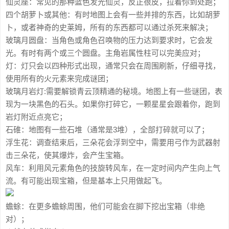
仙灵座：常见的那种蓝色发光仙灵，反正很皮，拉着你到处跑；
四个胡萝卜或其他：有时地图上会有一些并排的东西，比如胡萝
卜，或者神奇的史莱姆，所有的东西都可以通过杀死来解决；
玻璃月圆盘：当角色或角色召唤物的压力达到要求时，它会发
光。有时有两个或三个圆盘。主角岩属性柱可以完美应对；
灯：灯只会以四种形式出现，通常只会在周围刷新，仔细寻找，
使用所有的火元素来完成谜团；
玻璃月岩灯:需要解锁青云顶精通的秘境。地图上有一些谜团，表
现为一块黑色的石头。如果你打碎它，一颗星星会跟着你，跑到
岩灯附近点亮它；
石碓：地图有一些石堆（通常是3堆），全部打碎就可以了；
浮生花：调查结束后，三朵花会浮到空中，需要用弓作为武器射
击三朵花，使其爆炸，会产生宝箱。
风车：利用风元素角色的技旋转风车，在一定时间内产生向上气
流。有可能出现宝箱，但是基本上只用做起飞。
蟾蜍：在更多蟾蜍周围，他们可能会在脚下挖出宝箱（非绝
对）；