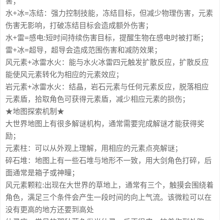
害；
水+冰=冻结：强力控制技能，冻结目标，但减少物理伤害，元素
伤害无影响，打破冻结目标会造成额外伤害；
水+雷=感电:短时间持续伤害目标，提醒生物在感电时被打断；
雷+冰=超导，超导会造成范围伤害和减防效果；
风元素+冰雷水火：能与水火冰雷四元触发扩散反应，扩散反应
能使风元素转化为相应的元素效应；
岩元素+冰雷水火：结晶，岩石元素与任何元素反应，脱落相应
元素盾，拾取角色可获得元素盾，减少相应元素的损伤；
★地图探索机制★
大世界地图上有很多解谜机构，通常需要完成解谜才能获得奖
励；
元素柱：可以从外观上理解，用相应的元素点亮解谜；
碎石堆：地图上有一些石堆与地形不一致，用大剑角色打碎，后
面通常是箱子或神瞳；
风元素颗粒:出现在大世界的草地上，通常有三个，触摸会围绕着
角色，满足三个条件会产生一段时间的向上气流。该微粒可以在
没有更高的地方还要到高处