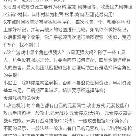
5.地图可收筹资源主要分为材料.宝箱.风神瞳等，收集优先风神瞳
>宝箱>材料，其中材料为松茸.松果.禽肉.甜甜花最实用！
6.花点时间收集所有蒙德风神瞳孔。每次收集一个，都要在地图
上做好标记，并与其他人的地图进行比较。如果你不做好标记，
以后很难完全收集。你几乎必须再次运行地图搜索（例如，我还
有5个，找不到！）
7.这个游戏中哪个角色很强大？五星更强大吗？除了一些工具
人，角色没有强弱之分。只要看阵容如何搭配，四星也能造成巨
大的伤害。最大化团队匹配输出和合理辅助生存是选择阵容角色
的关键！
小贴士：除非你是氪金老板，否则不要浪费任何资源，早期资源
基本充足，但后期严重缺乏，培训要仔细选择阵容；
★游戏机制说明★
1.攻击机制:每个角色都有自己的元素属性.攻击方式.元素技能和
攻击手段包括一般攻击.元素战技.元素爆发(大招)，元素爆发需要
战斗充能，元素有战斗技能CD冷却，一般攻击根据每个角色有
不同的显示，一般法器一般攻击有自己的元素攻击，近战剑.像枪
这样的一般攻击主要是物理攻击，但它们可以被技能附魔和转化