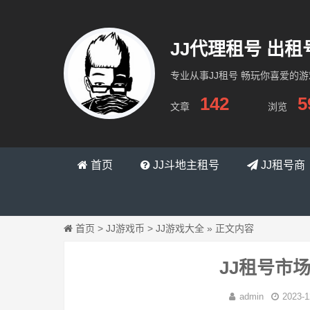
JJ代理租号 出
专业从事JJ租号 畅玩你喜爱的
142
5
文章
浏览
租号网络
首页
JJ斗地主租号
JJ租号商
首页
>
JJ游戏币
>
JJ游戏大全
»
正文内容
JJ租号市
admin
2023-1