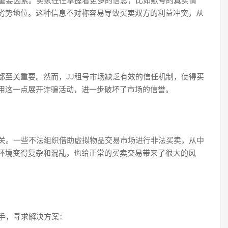
个重要因素。卖家往往掌握着更多的信息，比如账号的真实情
劣势地位。这种信息不对称容易导致买卖双方的利益冲突，从
都至关重要。然而，JJ租号市场缺乏有效的信任机制，使得买
用这一点展开诈骗活动，进一步破坏了市场的信誉。
相关。一些不法组织借助虚拟物品交易市场进行非法买卖，从中
环境变得复杂和混乱，也给正常的买卖交易带来了很大的风
手，寻求解决方案：