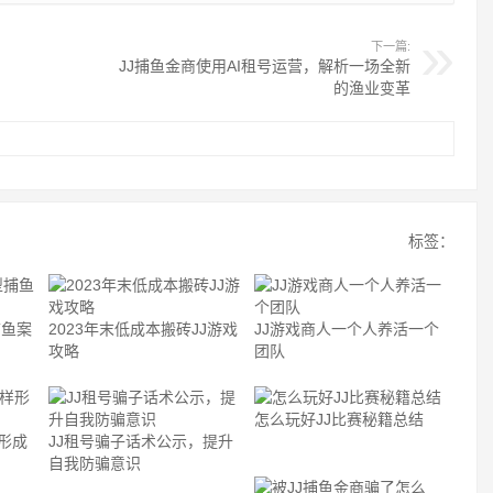
下一篇:
JJ捕鱼金商使用AI租号运营，解析一场全新
的渔业变革
标签：
捕鱼案
2023年末低成本搬砖JJ游戏
JJ游戏商人一个人养活一个
攻略
团队
怎么玩好JJ比赛秘籍总结
形成
JJ租号骗子话术公示，提升
自我防骗意识