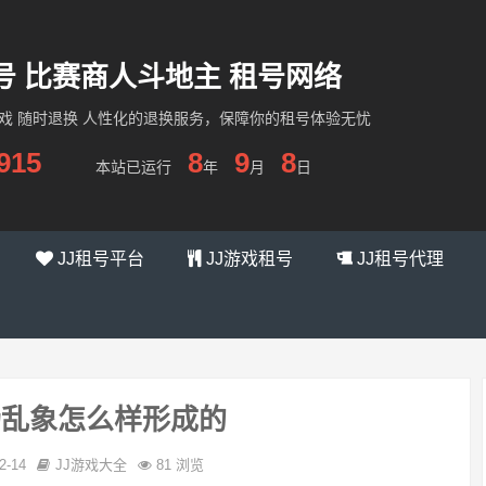
租号 比赛商人斗地主 租号网络
游戏 随时退换 人性化的退换服务，保障你的租号体验无忧
915
8
9
8
本站已运行
年
月
日
JJ租号平台
JJ游戏租号
JJ租号代理
场乱象怎么样形成的
2-14
JJ游戏大全
81 浏览