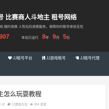
租号 比赛商人斗地主 租号网络
游戏 随时退换 人性化的退换服务，保障你的租号体验无忧
907
8
9
5
本站已运行
年
月
日
JJ租号平台
JJ游戏租号
JJ租号代理
地主怎么玩耍教程
2-12
JJ游戏大全
324 浏览