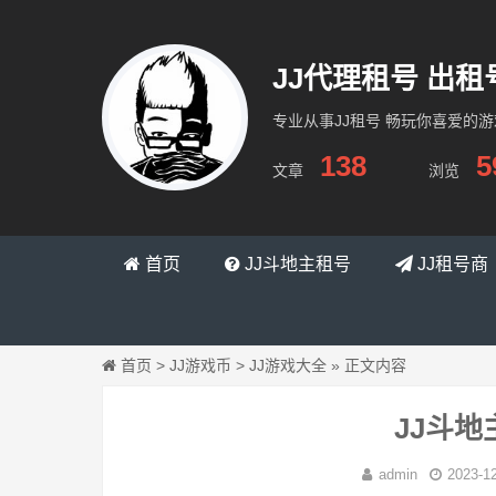
JJ代理租号 出
专业从事JJ租号 畅玩你喜爱的
138
5
文章
浏览
租号网络
首页
JJ斗地主租号
JJ租号商
首页
>
JJ游戏币
>
JJ游戏大全
»
正文内容
JJ斗
admin
2023-1