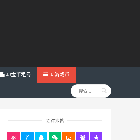
JJ金币租号
JJ游戏币
关注本站