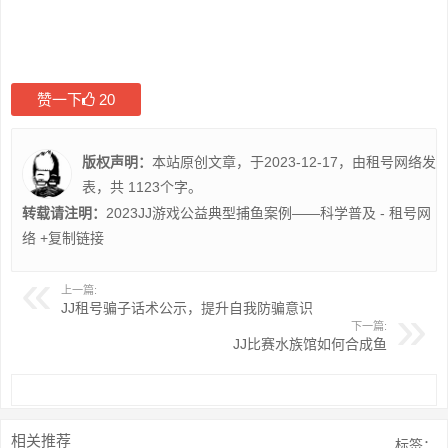
赞一下
20
版权声明：
本站原创文章，于2023-12-17，由
租号网络
发
表，共 1123个字。
转载请注明：
2023JJ游戏公益典型捕鱼案例——科学普及 - 租号网
络
+复制链接
上一篇:
JJ租号骗子话术公示，提升自我防骗意识
下一篇:
JJ比赛水族馆如何合成鱼
相关推荐
标签：