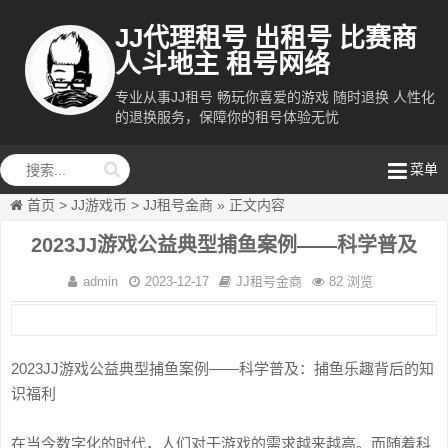
JJ代理租号 出租号 比赛商
人斗地主 租号网络
专业从事JJ租号 畅玩你喜爱的游戏 随时退换 人性化
的退换服务，保障你的租号体验无忧
租号网络
菜单
首页
>
JJ游戏币
>
JJ租号金商
»
正文内容
2023JJ游戏公益典型捕鱼案例——科学普及
admin
2023-12-17
JJ租号金商
82 浏览
2023JJ游戏公益典型捕鱼案例——科学普及：捕鱼乐趣背后的知
识福利
在当今数字化的时代，人们对于游戏的需求越来越高。而随着科