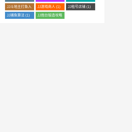
JJ斗地主打鱼入
JJ游戏商人
(1)
JJ租号店铺
(1)
门技巧
(1)
JJ捕鱼算法
(1)
JJ炮台锻造攻略
(1)