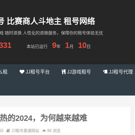
租号 比赛商人斗地主 租号网络
游戏 随时退换 人性化的退换服务，保障你的租号体验无忧
331
9
1
10
本站已运行
年
月
日
么租
JJ租号平台
JJ游戏租号
JJ租号代理
热的2024，为何越来越难
15
JJ租号靠谱网站
84 浏览