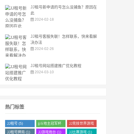
JJ租号新申请的号怎么没捕鱼？原因在
此
2024-02-18
JJ租号客服失联！怎样联系，快来看解
决办法
2024-02-26
JJ租号网站搭建推广优化教程
2024-03-10
热门标签
JJ租号
(5)
jj斗地主冠军杯
JJ竞技世界游戏
(1)
文化
(1)
JJ租号牌局
(1)
JJ游戏炮台
(1)
JJ比赛游戏
(1)