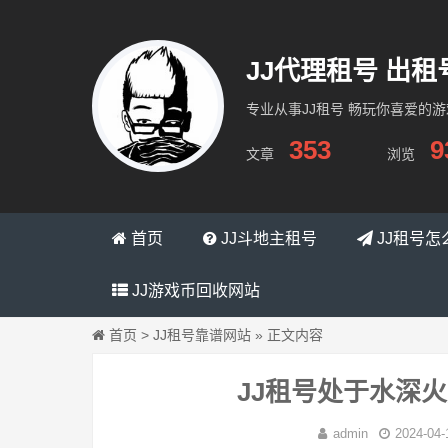
JJ代理租号 出
专业从事JJ租号 畅玩你喜爱的
353
9
文章
浏览
租号网络
首页
JJ斗地主租号
JJ租号怎
JJ游戏币回收网站
首页
>
JJ租号靠谱网站
»
正文内容
JJ租号处于水深火
admin
2024-04-