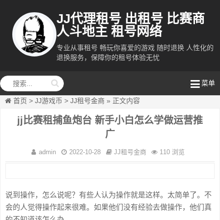
JJ代理租号 出租号 比赛商
人斗地主 租号网络
专业从事租号 畅玩你喜爱的游戏 随时退换 人性化的
退换服务，保障你的租号体验无忧
租号网络
菜单
首页
>
JJ游戏币
>
JJ租号金商
»
正文内容
jj比赛租捕鱼炮台 新手小白怎么学做运营推
广
admin
2022-10-28
JJ租号金商
110 浏览
说到操作，怎么说呢？有些人认为操作就是这样。太简单了。不
会的人觉得操作起来很难。如果他们没有经验去做操作，他们真
的不知道该怎么办。