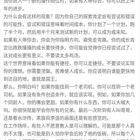
当你进入一个新的操作岗位时，如果有人带你去，你可以赶上半
年的进步。
为什么会有这样的现象？因为你自己的探索肯定会有尝试和错误
的可能性，尝试和错误意味着时间成本，你计划了一个计划，跑
了半个月，然后用半个月来测试新的计划，可以成为或未知。
如果有人带你去，你会为你指明方向，避免走弯路。你的成长肯
定比跌跌撞撞的成长要快得多。你可能会觉得你已经尝试过了，
这对成长更有意义。不要读太多鸡汤。
这个世界意味着如果你能有捷径，你可以走捷径。不要谈论实现
你的理想。你需要涅槃。苦难使人成长。你应该明白谁能更快地
到达目的地，谁就是国王。
那么，你明白吗？如果你能找到一个老司机，你可以找到一个老
司机。如果没有条件创造条件，就应该实现。例如，如果你加几
个同龄人，你的嘴会更甜。如果你有什么东西，你可以大喊大
叫。你很快就能学会你所有的兄弟。最后一次听到有人叫哥哥，
还是看水浒传，黑旋风李逵的画面还是有些感觉的。
在工作场所，有些人不愿意教人是可以理解的。可能是那个人真
的不太懂，也可能是别人怕你学会后抢了他的饭碗，所以每个人