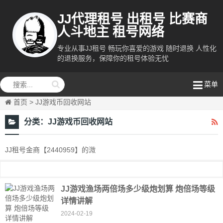
JJ代理租号 出租号 比赛商
人斗地主 租号网络
专业从事JJ租号 畅玩你喜爱的游戏 随时退换 人性化
的退换服务，保障你的租号体验无忧
租号网络
菜单
首页
>
JJ游戏币回收网站
分类：
JJ游戏币回收网站
JJ租号金商【2440959】的溦
JJ游戏渔场两倍场多少级炮划算 炮倍场等级
详情讲解
2024-02-19